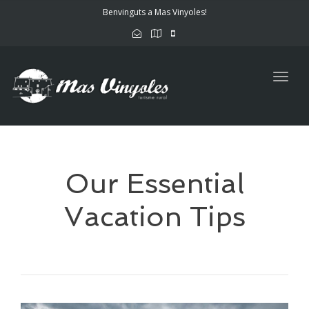
Benvinguts a Mas Vinyoles!
Togg
navig
Our Essential
Vacation Tips