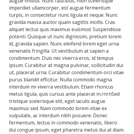
augue finibus. Nunc faucibus, nibh scelerisque
imperdiet ullamcorper, est augue fermentum
turpis, in consectetur nunc ligula et neque. Nunc
gravida massa auctor quam sagittis mollis. Cras
aliquet lectus quis maximus euismod. Suspendisse
potenti. Quisque ut nunc dignissim, pretium lorem
id, gravida sapien. Nunc eleifend lorem eget urna
venenatis fringilla. Ut vestibulum at sapien a
condimentum. Duis nec viverra eros, id tempus
ipsum. Curabitur at magna pulvinar, sollicitudin dui
ut, placerat urna. Curabitur condimentum orci vitae
purus blandit efficitur. Nulla commodo magna
interdum mi viverra vestibulum. Etiam rhoncus
metus ligula, quis cursus ante placerat in.rnrnSed
tristique scelerisque elit, eget iaculis augue
maximus sed. Nam commodo lorem vitae ex
vulputate, ac interdum nibh posuere. Donec
fermentum, lectus in commodo venenatis, libero
dui congue ipsum, eget pharetra metus dui at diam.